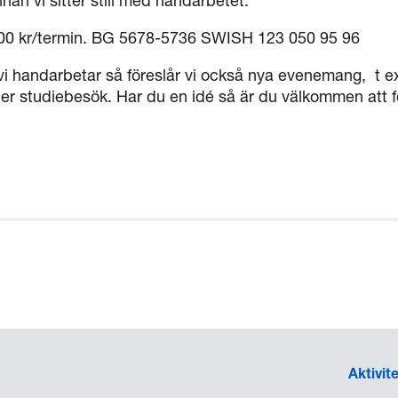
nan vi sitter still med handarbetet.
100 kr/termin. BG 5678-5736 SWISH 123 050 95 96
i handarbetar så föreslår vi också nya evenemang, t ex
ller studiebesök. Har du en idé så är du välkommen att f
Aktivit