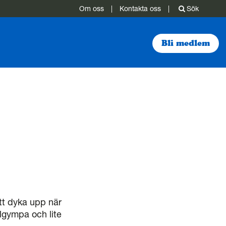
Om oss
|
Kontakta oss
|
Sök
Bli medlem
att dyka upp när
lgympa och lite