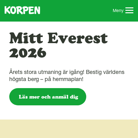
G
å
Meny
t
i
l
Mitt Everest
l
s
2026
i
d
a
Årets stora utmaning är igång! Bestig världens
n
högsta berg – på hemmaplan!
s
i
n
Läs mer och anmäl dig
n
e
h
å
l