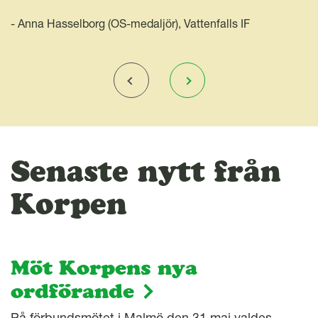
- Anna Hasselborg (OS-medaljör), Vattenfalls IF
Senaste nytt från
Korpen
Möt Korpens nya
ordförande
På förbundsmötet i Malmö den 31 maj valdes