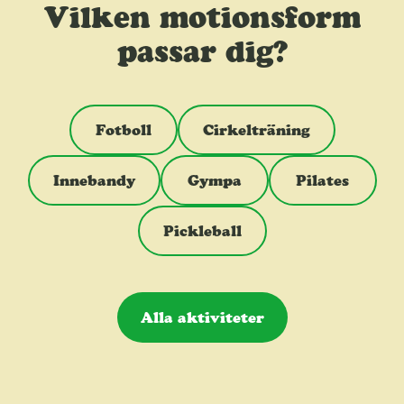
l
Vilken motionsform
passar dig?
Fotboll
Cirkelträning
Innebandy
Gympa
Pilates
Pickleball
Alla aktiviteter