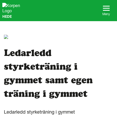
G
å
t
Meny
HEDE
i
l
l
s
i
d
a
Ledarledd
n
s
styrketräning i
i
n
n
gymmet samt egen
e
h
träning i gymmet
å
l
l
Ledarledd styrketräning i gymmet