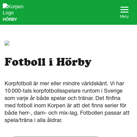
G
å
t
Meny
HÖRBY
i
l
l
s
i
d
a
Fotboll i Hörby
n
s
i
n
Korpfotboll är mer eller mindre världskänt. Vi har
n
10 000-tals korpfotbollsspelare runtom i Sverige
e
som varje år både spelar och tränar. Det finfina
h
med fotboll inom Korpen är att det finns serier för
å
både herr-, dam- och mix-lag. Fotbollen passar att
l
l
spela/träna i alla åldrar.