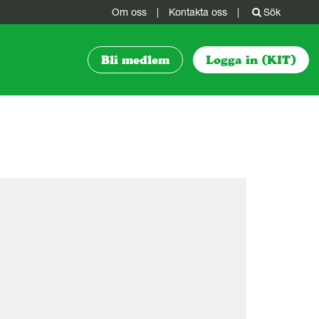
Om oss
|
Kontakta oss
|
Sök
Bli medlem
Logga in (KIT)