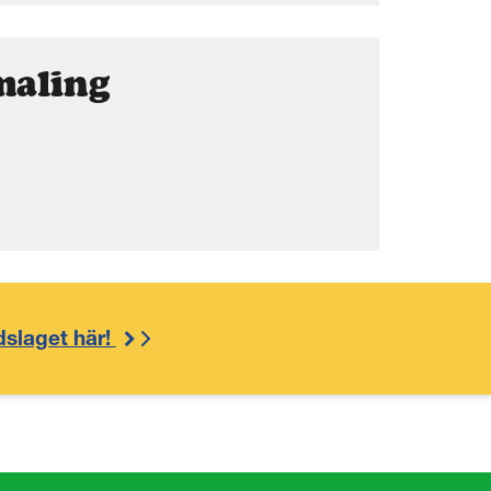
maling
dslaget här!