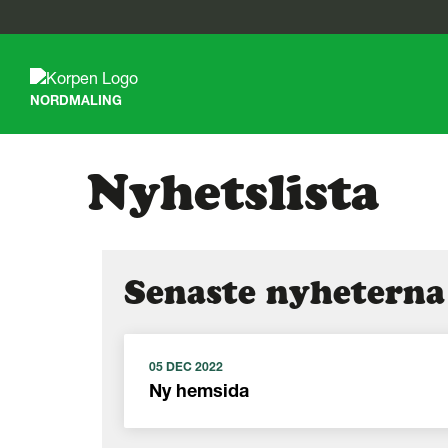
G
å
t
NORDMALING
i
l
l
s
Nyhetslista
i
d
a
n
s
Senaste nyheterna
i
n
n
e
h
05 DEC 2022
å
Ny hemsida
l
l