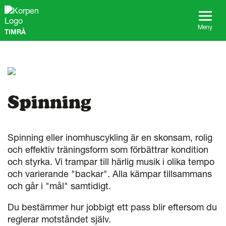
G
å
t
Meny
TIMRÅ
i
l
l
s
i
d
a
Spinning
n
s
i
n
Spinning eller inomhuscykling är en skonsam, rolig
n
och effektiv träningsform som förbättrar kondition
e
och styrka. Vi trampar till härlig musik i olika tempo
h
och varierande "backar". Alla kämpar tillsammans
å
och går i "mål" samtidigt.
l
l
Du bestämmer hur jobbigt ett pass blir eftersom du
reglerar motståndet själv.