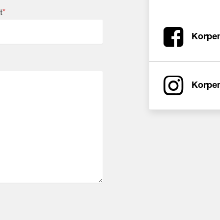
t
*
Korpe
Korpen