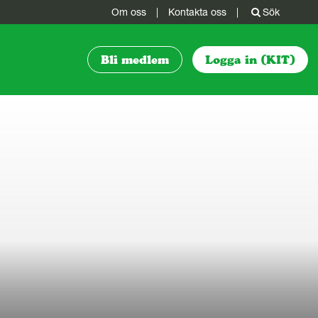
Om oss
|
Kontakta oss
|
Sök
Bli medlem
Logga in (KIT)