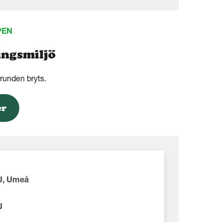
PEN
ingsmiljö
grunden bryts.
er
J, Umeå
J