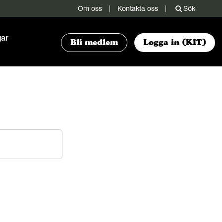
Om oss
|
Kontakta oss
|
Sök
gar
Bli medlem
Logga in (KIT)