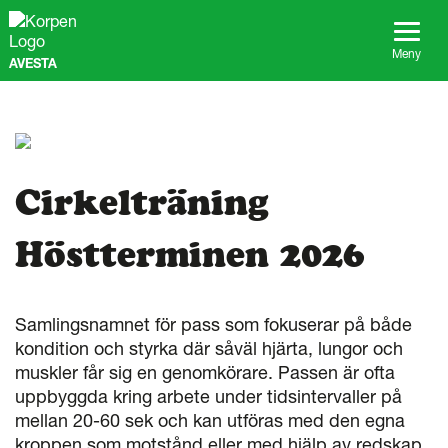
G
å
t
Meny
AVESTA
i
l
l
s
i
d
a
Cirkelträning
n
s
Höstterminen 2026
i
n
n
e
Samlingsnamnet för pass som fokuserar på både
h
kondition och styrka där såväl hjärta, lungor och
å
l
muskler får sig en genomkörare. Passen är ofta
l
uppbyggda kring arbete under tidsintervaller på
mellan 20-60 sek och kan utföras med den egna
kroppen som motstånd eller med hjälp av redskap