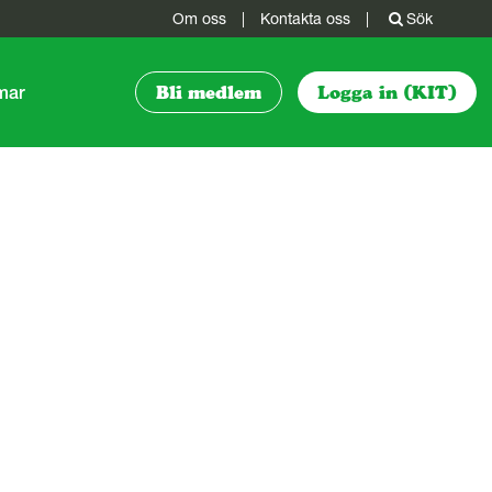
Om oss
|
Kontakta oss
|
Sök
mmar
Bli medlem
Logga in (KIT)