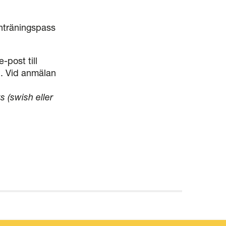
enträningspass
-post till
). Vid anmälan
.
ts
(swish eller