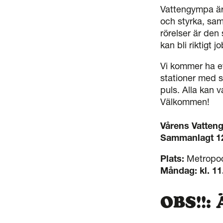
Vattengympa är 
och styrka, sam
rörelser är den
kan bli riktigt j
Vi kommer ha et
stationer med s
puls. Alla kan 
Välkommen!
Vårens Vatten
Sammanlagt 12
Plats:
Metropo
Måndag:
kl. 1
OBS!!