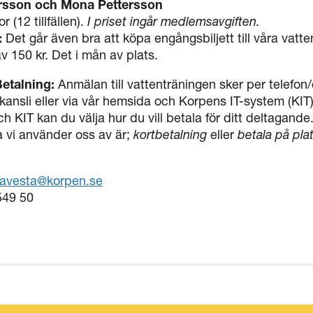
rsson och Mona Pettersson
 (12 tillfällen).
I priset ingår medlemsavgiften.
:
Det går även bra att köpa engångsbiljett till våra vatt
av 150 kr. Det i mån av plats.
etalning:
Anmälan till vattenträningen sker per telefon/e
ansli eller via vår hemsida och Korpens IT-system (KIT
h KIT kan du välja hur du vill betala för ditt deltagande
 vi använder oss av är;
kortbetalning
eller
betala på pla
avesta@korpen.se
549 50