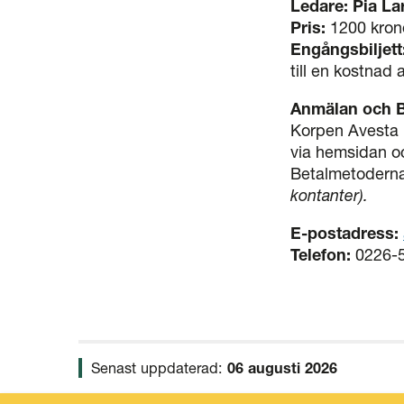
Ledare:
Pia La
Pris:
1200 kronor
Engångsbiljett
till en kostnad 
Anmälan och B
Korpen Avesta k
via hemsidan oc
Betalmetoderna
kontanter).
E-postadress:
Telefon:
0226-
Senast uppdaterad:
06 augusti 2026