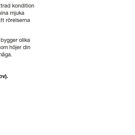
trad kondition
sina mjuka
tt rörelserna
 bygger olika
som höjer din
rmåga.
ov)
.