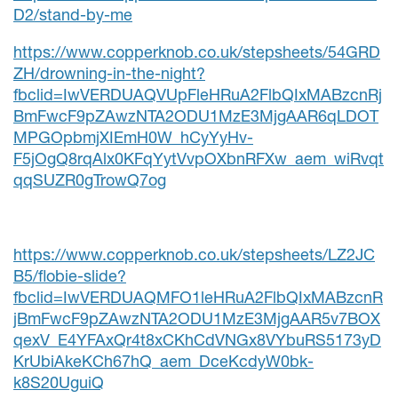
D2/stand-by-me
https://www.copperknob.co.uk/stepsheets/54GRD
ZH/drowning-in-the-night?
fbclid=IwVERDUAQVUpFleHRuA2FlbQIxMABzcnRj
BmFwcF9pZAwzNTA2ODU1MzE3MjgAAR6qLDOT
MPGOpbmjXIEmH0W_hCyYyHv-
F5jOgQ8rqAlx0KFqYytVvpOXbnRFXw_aem_wiRvqt
qqSUZR0gTrowQ7og
https://www.copperknob.co.uk/stepsheets/LZ2JC
B5/flobie-slide?
fbclid=IwVERDUAQMFO1leHRuA2FlbQIxMABzcnR
jBmFwcF9pZAwzNTA2ODU1MzE3MjgAAR5v7BOX
qexV_E4YFAxQr4t8xCKhCdVNGx8VYbuRS5173yD
KrUbiAkeKCh67hQ_aem_DceKcdyW0bk-
k8S20UguiQ