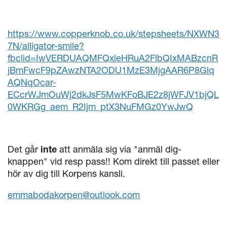
https://www.copperknob.co.uk/stepsheets/NXWN3
7N/alligator-smile?
fbclid=IwVERDUAQMFQxleHRuA2FlbQIxMABzcnR
jBmFwcF9pZAwzNTA2ODU1MzE3MjgAAR6P8Glq
AQNqOcar-
ECcrWJmOuWj2dkJsF5MwKFoBJE2z8jWFJV1bjQL
0WKRGg_aem_R2Ijm_ptX3NuFMGz0YwJwQ
Det går
inte
att anmäla sig via "anmäl dig-
knappen" vid resp pass!! Kom direkt till passet eller
hör av dig till Korpens kansli.
emmabodakorpen@outlook.com