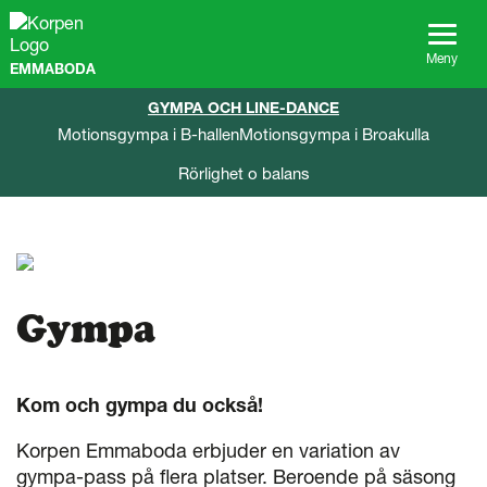
G
å
t
Meny
EMMABODA
i
l
GYMPA OCH LINE-DANCE
l
Motionsgympa i B-hallen
Motionsgympa i Broakulla
s
i
Rörlighet o balans
d
a
n
s
i
n
n
Gympa
e
h
å
l
Kom och gympa du också!
l
Korpen Emmaboda erbjuder en variation av
gympa-pass på flera platser. Beroende på säsong