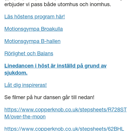
erbjuder vi pass både utomhus och inomhus.
Läs höstens program här!
Motionsgympa Broakulla
Motionsgympa B-hallen
Rörlighet och Balans
Linedancen i höst är inställd på grund av
sjukdom.
Låt dig inspireras!
Se filmer på hur dansen går till nedan!
https://www.copperknob.co.uk/stepsheets/R728ST
M/over-the-moon
https://www.copperknob.co.uk/stepsheets/62BHL