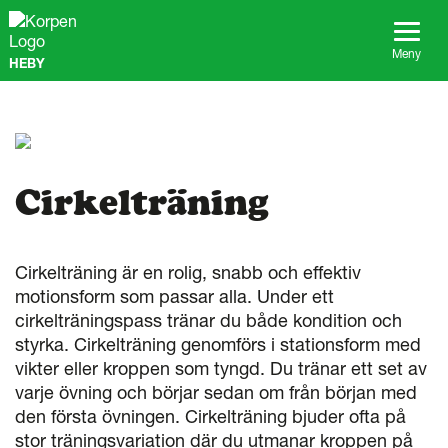
G
å
t
Meny
HEBY
i
l
l
s
i
d
a
Cirkelträning
n
s
i
n
Cirkelträning är en rolig, snabb och effektiv
n
motionsform som passar alla. Under ett
e
cirkelträningspass tränar du både kondition och
h
styrka. Cirkelträning genomförs i stationsform med
å
vikter eller kroppen som tyngd. Du tränar ett set av
l
l
varje övning och börjar sedan om från början med
den första övningen. Cirkelträning bjuder ofta på
stor träningsvariation där du utmanar kroppen på