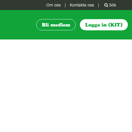
Om oss
|
Kontakta oss
|
Sök
Bli medlem
Logga in (KIT)