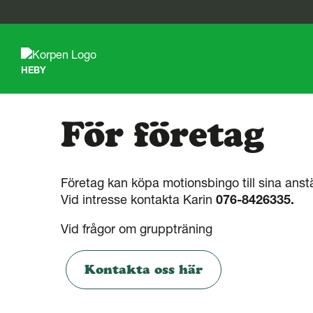
G
å
t
HEBY
i
l
l
s
För företag
i
d
a
n
Företag kan köpa motionsbingo till sina anstä
s
i
Vid intresse kontakta Karin
076-8426335.
n
n
Vid frågor om gruppträning
e
h
å
Kontakta oss här
l
l