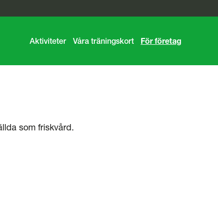
Aktiviteter
Våra träningskort
För företag
llda som friskvård.