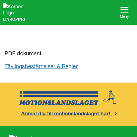
G
å
t
Meny
LINKÖPING
i
l
l
s
i
d
PDF dokument
a
n
Tävlingsbestämelser & Regler
s
i
n
n
e
h
å
l
Anmäl dig till motionslandslaget här!
l