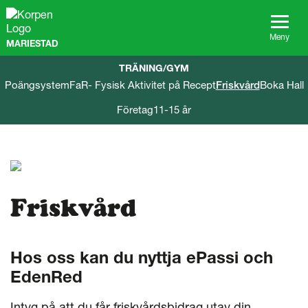
G
å
t
Meny
MARIESTAD
i
l
TRÄNING/GYM
l
Poängsystem
FaR- Fysisk Aktivitet på Recept
Friskvård
Boka Hall
s
i
Företag
11-15 år
d
a
n
s
i
n
n
Friskvård
e
h
å
Hos oss kan du nyttja ePassi och
l
l
EdenRed
Intyg på att du får friskvårdsbidrag utav din