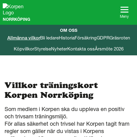
G
å
t
Meny
NORRKÖPING
i
l
OM OSS
l
Allmänna vilkor
Bli ledare
Historia
Försäkring
GDPR
Gräsroten
s
i
Köpvillkor
Styrelse
Nyheter
Kontakta oss
Årsmöte 2026
d
a
n
s
i
n
Villkor träningskort
n
Korpen Norrköping
e
h
å
Som medlem i Korpen ska du uppleva en positiv
l
och trivsam träningsmiljö.
l
För allas säkerhet och trivsel har Korpen tagit fram
regler som gäller när du vistas i Korpens