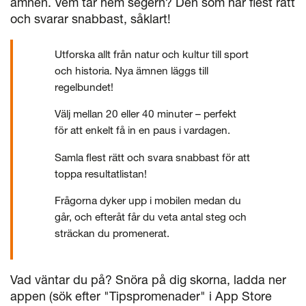
ämnen. Vem tar hem segern? Den som har flest rätt
och svarar snabbast, såklart!
Utforska allt från natur och kultur till sport
och historia. Nya ämnen läggs till
regelbundet!
Välj mellan 20 eller 40 minuter – perfekt
för att enkelt få in en paus i vardagen.
Samla flest rätt och svara snabbast för att
toppa resultatlistan!
Frågorna dyker upp i mobilen medan du
går, och efteråt får du veta antal steg och
sträckan du promenerat.
Vad väntar du på? Snöra på dig skorna, ladda ner
appen (sök efter "Tipspromenader" i App Store