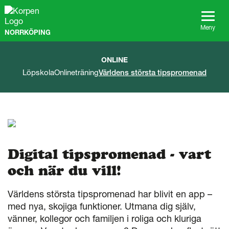
G
å
t
Meny
NORRKÖPING
i
l
l
ONLINE
s
Löpskola
Onlineträning
Världens största tipspromenad
i
d
a
n
s
i
n
n
Digital tipspromenad - vart
e
och när du vill!
h
å
l
Världens största tipspromenad har blivit en app –
l
med nya, skojiga funktioner. Utmana dig själv,
vänner, kollegor och familjen i roliga och kluriga