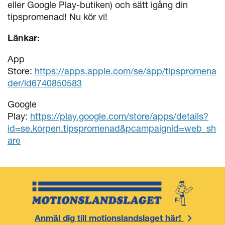
eller Google Play-butiken) och sätt igång din
tipspromenad! Nu kör vi!
Länkar:
App
Store:
https://apps.apple.com/se/app/tipspromena
der/id6740850583
Google
Play:
https://play.google.com/store/apps/details?
id=se.korpen.tipspromenad&pcampaignid=web_sh
are
Anmäl dig till motionslandslaget här!