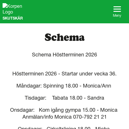
G
å
t
Meny
SKUTSKÄR
i
l
l
Schema
s
i
d
Schema Höstterminen 2026
a
n
s
i
Höstterminen 2026 - Startar under vecka 36.
n
n
Måndagar: Spinning 18.00 - Monica/Ann
e
h
Tisdagar: Tabata 18.00 - Sandra
å
l
Onsdagar: Kom igång gympa 15.00 - Monica
l
Anmälan/info Monica 070-792 21 21
Onsdagar: Cirkelträning 18.00 - Micha