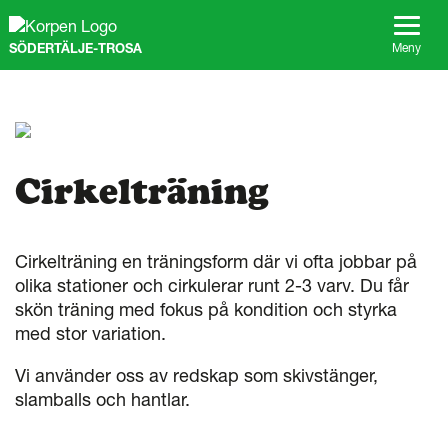
G
å
SÖDERTÄLJE-TROSA
t
Meny
i
l
l
s
i
d
Cirkelträning
a
n
s
i
Cirkelträning en träningsform där vi ofta jobbar på
n
olika stationer och cirkulerar runt 2-3 varv. Du får
n
skön träning med fokus på kondition och styrka
e
h
med stor variation.
å
l
Vi använder oss av redskap som skivstänger,
l
slamballs och hantlar.