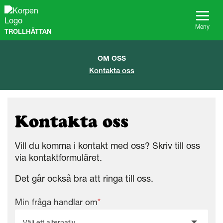
G
å
t
Meny
TROLLHÄTTAN
i
l
l
OM OSS
s
Kontakta oss
i
d
a
n
s
Kontakta oss
i
n
n
Vill du komma i kontakt med oss? Skriv till oss
e
via kontaktformuläret.
h
å
Det går också bra att ringa till oss.
l
l
Min fråga handlar om
*
Välj ett alternativ