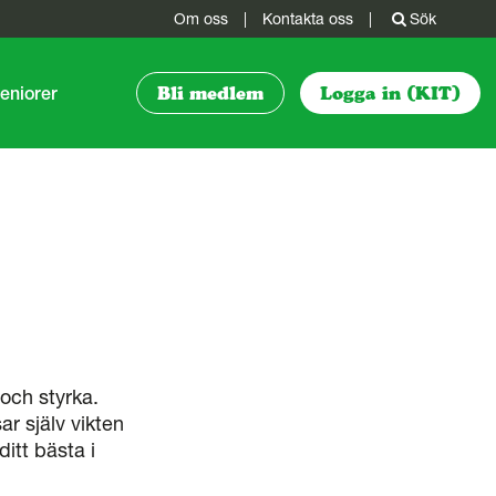
Om oss
|
Kontakta oss
|
Sök
eniorer
Bli medlem
Logga in (KIT)
och styrka.
r själv vikten
itt bästa i