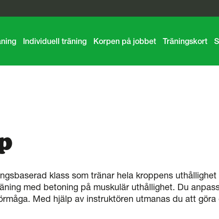
ning
Individuell träning
Korpen på jobbet
Träningskort
S
p
ångsbaserad klass som tränar hela kroppens uthållighet 
träning med betoning på muskulär uthållighet. Du anpassa
förmåga. Med hjälp av instruktören utmanas du att göra d