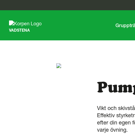
G
å
t
Gruppträ
VADSTENA
i
l
l
s
i
d
a
n
s
Pum
i
n
n
e
Vikt och skivst
h
Effektiv styrke
å
l
efter din egen 
l
varje övning.