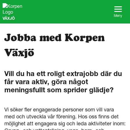
G
å
t
Meny
VÄXJÖ
i
l
l
Jobba med Korpen
s
i
d
Växjö
a
n
s
Vill du ha ett roligt extrajobb där du
i
n
får vara aktiv, göra något
n
meningsfullt som sprider glädje?
e
h
å
l
Vi söker fler engagerade personer som vill vara
l
med och utveckla vår förening. Hos oss finns det
möjlighet att engagera sig och leda aktiviteter inom: