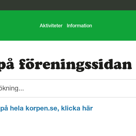
Aktiviteter
Information
på föreningssidan
 på hela korpen.se, klicka här