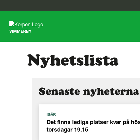
G
å
t
VIMMERBY
i
l
l
s
Nyhetslista
i
d
a
n
s
Senaste nyheterna
i
n
n
e
h
IGÅR
å
Det finns lediga platser kvar på h
l
torsdagar 19.15
l