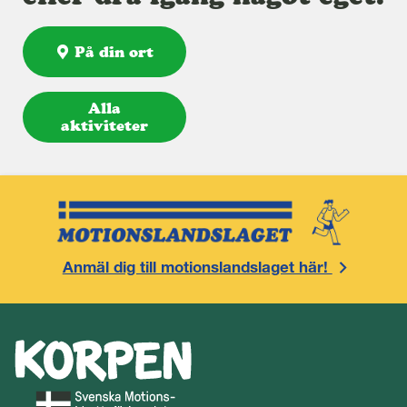
På din ort
Alla
aktiviteter
Anmäl dig till motionslandslaget här!