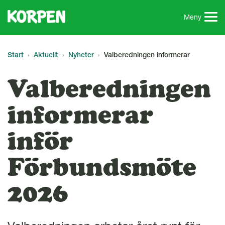
G
å
Meny
t
i
l
Start
Aktuellt
Nyheter
Valberedningen informerar
l
s
Valberedningen
i
d
informerar
a
n
inför
s
i
n
Förbundsmöte
n
e
2026
h
å
l