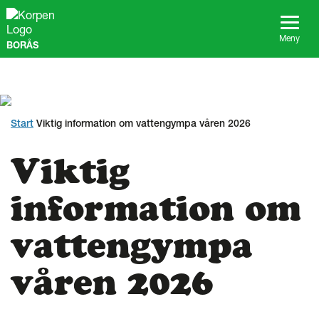
G
å
t
Meny
BORÅS
i
l
l
s
i
d
Start
Viktig information om vattengympa våren 2026
a
n
Viktig
s
i
n
information om
n
e
vattengympa
h
å
l
våren 2026
l