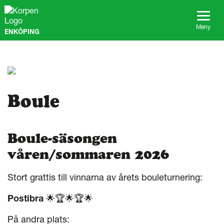
G
å
t
Meny
ENKÖPING
i
l
l
s
i
d
a
Boule
n
s
i
Boule-säsongen
n
n
våren/sommaren 2026
e
h
å
Stort grattis till vinnarna av årets bouleturnering:
l
l
Postibra
🌟🏆🌟🏆🌟
På andra plats: