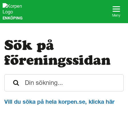
G
å
t
Meny
ENKÖPING
i
l
l
s
Sök på
i
d
a
föreningssidan
n
s
i
n
n
e
h
å
Vill du söka på hela korpen.se, klicka här
l
l