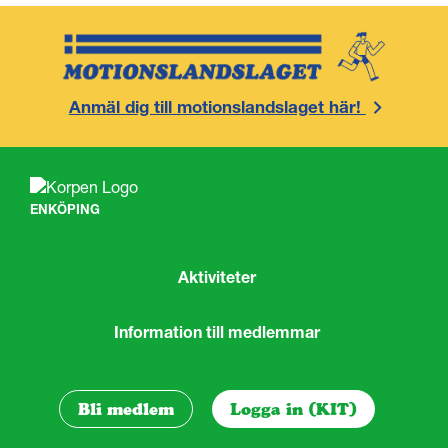
Anmäl dig till motionslandslaget här!
ENKÖPING
Aktiviteter
Information till medlemmar
Bli medlem
Logga in (KIT)