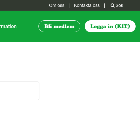
Om oss
|
Kontakta oss
|
Sök
rmation
Bli medlem
Logga in (KIT)