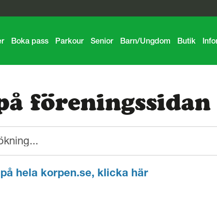
er
Boka pass
Parkour
Senior
Barn/Ungdom
Butik
Info
på föreningssidan
 på hela korpen.se, klicka här