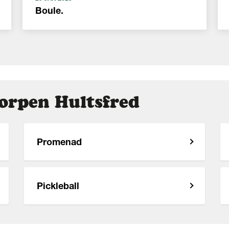
Boule.
Korpen Hultsfred
Promenad
Pickleball