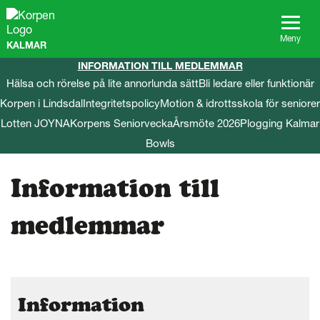
G
å
t
Meny
KALMAR
i
l
INFORMATION TILL MEDLEMMAR
l
Hälsa och rörelse på lite annorlunda sätt
Bli ledare eller funktionär
s
Korpen i Lindsdal
Integritetspolicy
Motion & idrottsskola för seniorer
i
d
Lotten JOYNA
Korpens Seniorvecka
Årsmöte 2026
Plogging Kalmar
a
Bowls
n
s
i
Information till
n
n
medlemmar
e
h
å
l
l
Information