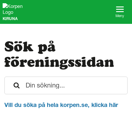
G
å
t
Meny
KIRUNA
i
l
l
s
Sök på
i
d
a
föreningssidan
n
s
i
n
n
e
h
å
Vill du söka på hela korpen.se, klicka här
l
l