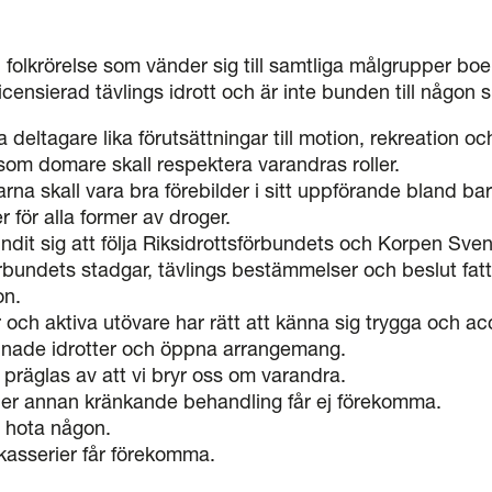
 folkrörelse som vänder sig till samtliga målgrupper b
icensierad tävlings idrott och är inte bunden till någon
la deltagare lika förutsättningar till motion, rekreation oc
som domare skall respektera varandras roller.
rna skall vara bra förebilder i sitt uppförande bland b
r för alla former av droger.
ndit sig att följa Riksidrottsförbundets och Korpen Sve
rbundets stadgar, tävlings bestämmelser och beslut fa
on.
ch aktiva utövare har rätt att känna sig trygga och ac
dnade idrotter och öppna arrangemang.
 präglas av att vi bryr oss om varandra.
ller annan kränkande behandling får ej förekomma.
t hota någon.
akasserier får förekomma.