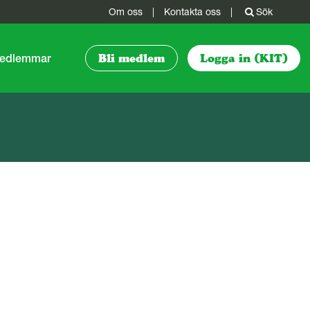
Om oss
|
Kontakta oss
|
Sök
 medlemmar
Bli medlem
Logga in (KIT)