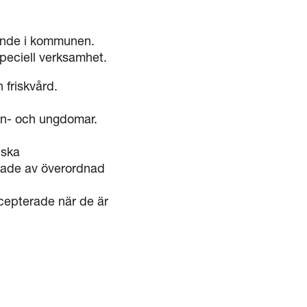
oende i kommunen.
 speciell verksamhet.
h friskvård.
arn- och ungdomar.
nska
ttade av överordnad
cepterade när de är