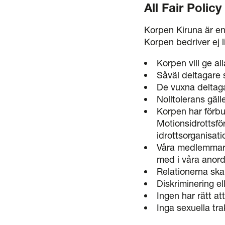
All Fair Policy
Korpen Kiruna är en
Korpen bedriver ej l
Korpen vill ge al
Såväl deltagare 
De vuxna deltaga
Nolltolerans gälle
Korpen har förbu
Motionsidrottsfö
idrottsorganisati
Våra medlemmar o
med i våra anor
Relationerna ska
Diskriminering e
Ingen har rätt at
Inga sexuella tr