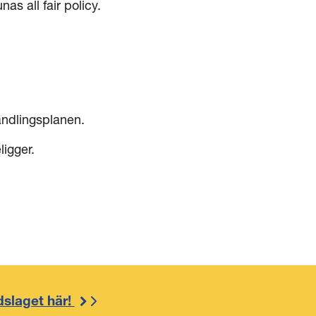
as all fair policy.
andlingsplanen.
ligger.
dslaget här!