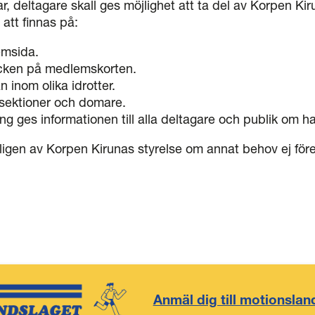
deltagare skall ges möjlighet att ta del av Korpen Kirun
att finnas på:
emsida.
kicken på medlemskorten.
n inom olika idrotter.
ka sektioner och domare.
 ges informationen till alla deltagare och publik om h
ligen av Korpen Kirunas styrelse om annat behov ej före
Anmäl dig till motionslan