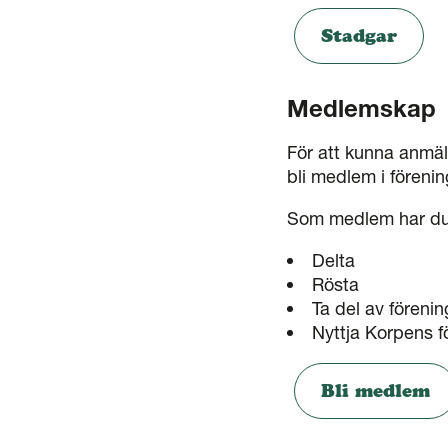
Stadgar
Medlemskap
För att kunna anmäl
bli medlem i föreni
Som medlem har du 
Delta
Rösta
Ta del av fören
Nyttja Korpens f
Bli medlem