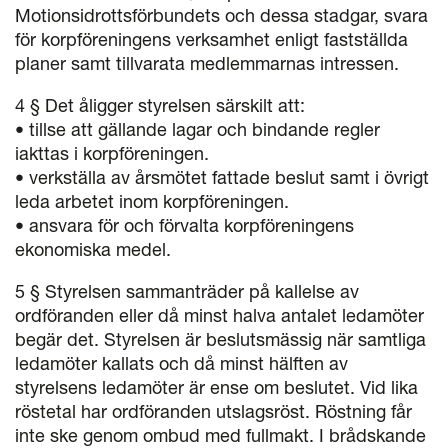
Motionsidrottsförbundets och dessa stadgar, svara
för korpföreningens verksamhet enligt fastställda
planer samt tillvarata medlemmarnas intressen.
4 § Det åligger styrelsen särskilt att:
• tillse att gällande lagar och bindande regler
iakttas i korpföreningen.
• verkställa av årsmötet fattade beslut samt i övrigt
leda arbetet inom korpföreningen.
• ansvara för och förvalta korpföreningens
ekonomiska medel.
5 § Styrelsen sammanträder på kallelse av
ordföranden eller då minst halva antalet ledamöter
begär det. Styrelsen är beslutsmässig när samtliga
ledamöter kallats och då minst hälften av
styrelsens ledamöter är ense om beslutet. Vid lika
röstetal har ordföranden utslagsröst. Röstning får
inte ske genom ombud med fullmakt. I brådskande