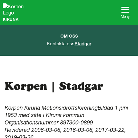
G
å
t
Meny
KIRUNA
i
l
l
OM OSS
s
Kontakta oss
Stadgar
i
d
a
n
s
i
Korpen | Stadgar
n
n
e
h
Korpen Kiruna Motionsidrottsförening
Bildad 1 juni
å
l
1953 med säte i Kiruna kommun
l
Organisationsnummer 897300-0899
Reviderad 2006-03-06, 2016-03-06, 2017-03-22,
2019-03-26