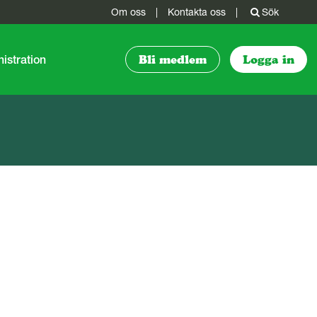
Om oss
|
Kontakta oss
|
Sök
istration
Bli medlem
Logga in