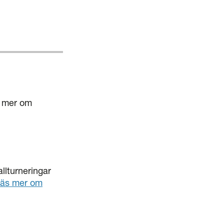
s mer om
allturneringar
äs mer om