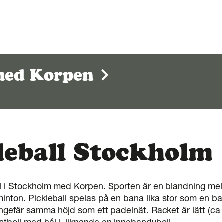
 med Korpen
leball Stockholm
l i Stockholm med Korpen. Sporten är en blandning mell
inton. Pickleball spelas på en bana lika stor som en 
ngefär samma höjd som ett padelnät. Racket är lätt (ca
astboll med hål i, liknande en innebandyboll.