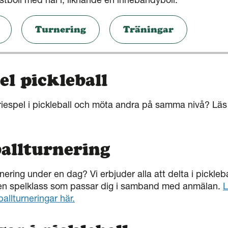
Turnering
Träningar
el pickleball
eriespel i pickleball och möta andra på samma nivå? Lä
allturnering
rnering under en dag? Vi erbjuder alla att delta i pickleb
den spelklass som passar dig i samband med anmälan.
L
allturneringar här.