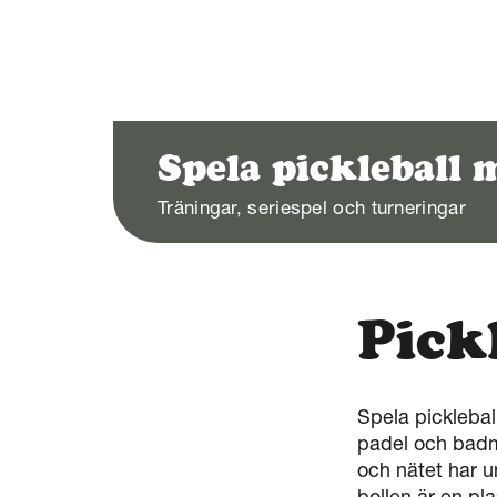
Spela pickleball
Träningar, seriespel och turneringar
Pick
Spela picklebal
padel och badm
och nätet har u
bollen är en pl