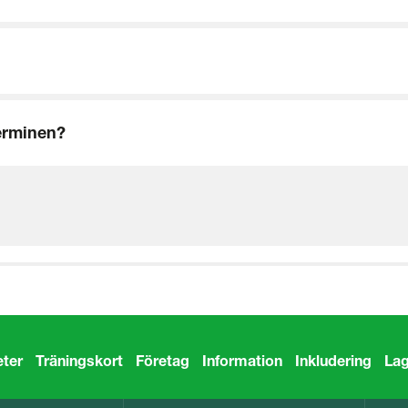
erminen?
eter
Träningskort
Företag
Information
Inkludering
Lag