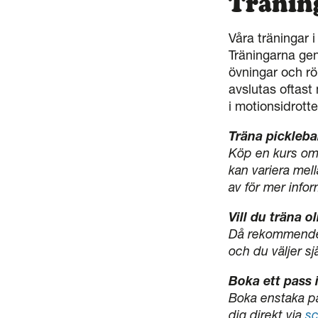
Träning
Våra träningar i
Träningarna gen
övningar och rör
avslutas oftas
i motionsidrott
Träna pickleba
Köp en kurs om 
kan variera mell
av för mer infor
Vill du träna o
Då rekommender
och du väljer sj
Boka ett pass 
Boka enstaka pa
dig direkt via
s