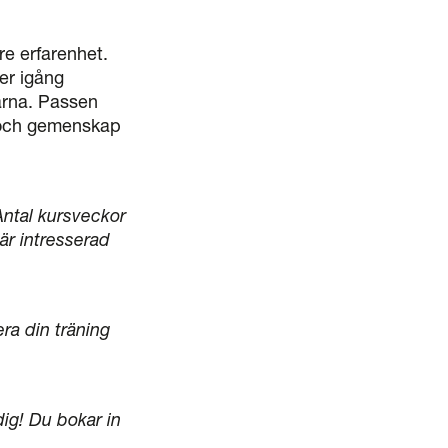
re erfarenhet.
er igång
garna. Passen
r och gemenskap
Antal kursveckor
 är intresserad
ra din träning
ig! Du bokar in