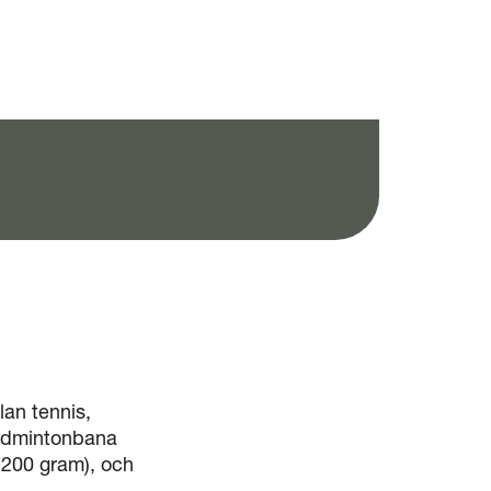
an tennis,
badmintonbana
 200 gram), och