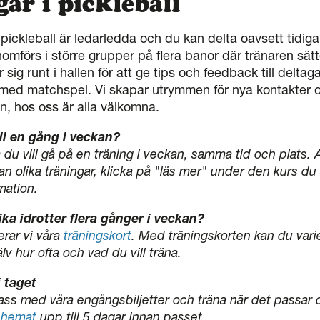
ar i pickleball
 pickleball är ledarledda och du kan delta oavsett tidiga
omförs i större grupper på flera banor där tränaren sätt
 sig runt i hallen för att ge tips och feedback till delta
t med matchspel. Vi skapar utrymmen för nya kontakte
en, hos oss är alla välkomna.
ll en gång i veckan?
du vill gå på en träning i veckan, samma tid och plats. 
an olika träningar, klicka på "läs mer" under den kurs du
mation.
lika idrotter flera gånger i veckan?
ar vi våra
träningskort
. Med träningskorten kan du varie
älv hur ofta och vad du vill träna.
i taget
ss med våra engångsbiljetter och träna när det passar d
chemat
upp till 5 dagar innan passet.