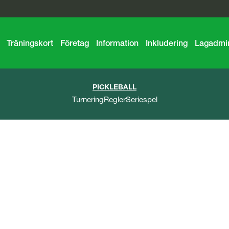
Träningskort
Företag
Information
Inkludering
Lagadmin
PICKLEBALL
Turnering
Regler
Seriespel