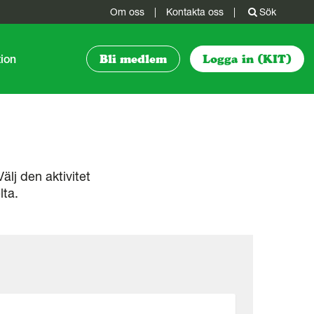
Om oss
|
Kontakta oss
|
Sök
tion
Bli medlem
Logga in (KIT)
älj den aktivitet
lta.