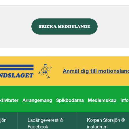
Anmäl dig till motionslan
ktiviteter
Arrangemang
Spikbodarna
Medlemskap
Inf
sjön
Ladängeverest @
Korpen Storsjön @
Facebook
instagram