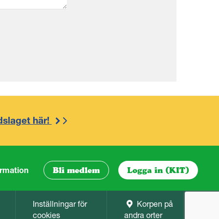
dslaget här!
ormation
Bli medlem
Logga in (KIT)
Inställningar för
Korpen på
cookies
andra orter