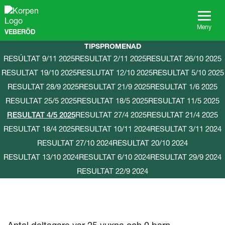
G
å
t
Meny
VEBERÖD
i
l
TIPSPROMENAD
l
RESÚLTAT 9/11 2025
RESULTAT 2/11 2025
RESULTAT 26/10 2025
s
RESULTAT 19/10 2025
RESLUTAT 12/10 2025
RESULTAT 5/10 2025
i
d
RESULTAT 28/9 2025
RESULTAT 21/9 2025
RESULTAT 1/6 2025
a
RESULTAT 25/5 2025
RESULTAT 18/5 2025
RESULTAT 11/5 2025
n
RESULTAT 4/5 2025
RESULTAT 27/4 2025
RESULTAT 21/4 2025
s
i
RESULTAT 18/4 2025
RESULTAT 10/11 2024
RESULTAT 3/11 2024
n
RESULTAT 27/10 2024
RESULTAT 20/10 2024
n
e
RESULTAT 13/10 2024
RESULTAT 6/10 2024
RESULTAT 29/9 2024
h
RESULTAT 22/9 2024
å
l
l