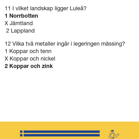
11 I vilket landskap ligger Luleå?
1 Norrbotten
X Jämtland
2 Lappland
12 Vilka två metaller ingår i legeringen mässing?
1 Koppar och tenn
X Koppar och nickel
2 Koppar och zink