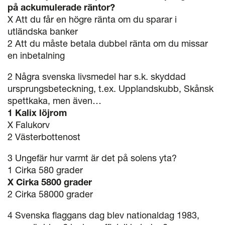
på ackumulerade räntor?
X Att du får en högre ränta om du sparar i
utländska banker
2 Att du måste betala dubbel ränta om du missar
en inbetalning
2 Några svenska livsmedel har s.k. skyddad
ursprungsbeteckning, t.ex. Upplandskubb, Skånsk
spettkaka, men även…
1 Kalix löjrom
X Falukorv
2 Västerbottenost
3 Ungefär hur varmt är det på solens yta?
1 Cirka 580 grader
X Cirka 5800 grader
2 Cirka 58000 grader
4 Svenska flaggans dag blev nationaldag 1983,