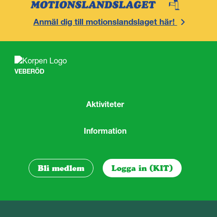
Anmäl dig till motionslandslaget här!
VEBERÖD
Aktiviteter
Information
Bli medlem
Logga in (KIT)