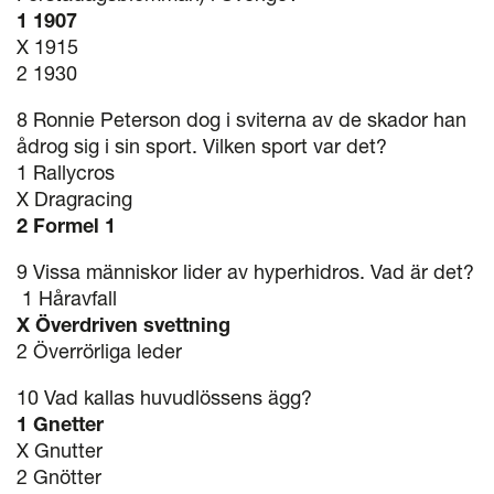
1 1907
X 1915
2 1930
8 Ronnie Peterson dog i sviterna av de skador han
ådrog sig i sin sport. Vilken sport var det?
1 Rallycros
X Dragracing
2 Formel 1
9 Vissa människor lider av hyperhidros. Vad är det?
1 Håravfall
X Överdriven svettning
2 Överrörliga leder
10 Vad kallas huvudlössens ägg?
1 Gnetter
X Gnutter
2 Gnötter