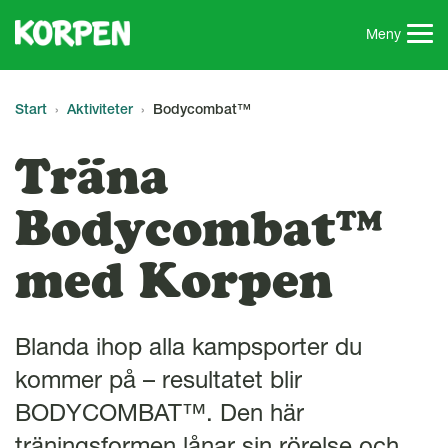
G
å
Meny
t
i
l
Start
Aktiviteter
Bodycombat™
l
s
Träna
i
d
Bodycombat™
a
n
med Korpen
s
i
n
n
Blanda ihop alla kampsporter du
e
kommer på – resultatet blir
h
å
BODYCOMBAT™. Den här
l
träningsformen lånar sin rörelse och