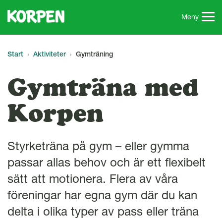
G
å
Meny
t
i
l
Start
Aktiviteter
Gymträning
l
s
Gymträna med
i
d
Korpen
a
n
s
i
Styrketräna på gym – eller gymma
n
passar allas behov och är ett flexibelt
n
e
sätt att motionera. Flera av våra
h
föreningar har egna gym där du kan
å
delta i olika typer av pass eller träna
l