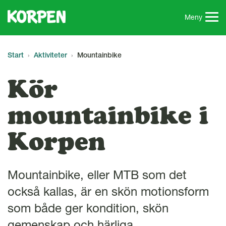
G
å
Meny
t
i
l
Start
Aktiviteter
Mountainbike
l
s
Kör
i
d
mountainbike i
a
n
Korpen
s
i
n
n
Mountainbike, eller MTB som det
e
också kallas, är en skön motionsform
h
å
som både ger kondition, skön
l
gemenskap och härliga