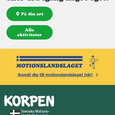
På din ort
Alla
aktiviteter
Anmäl dig till motionslandslaget här!