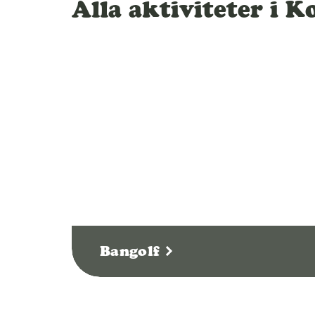
l
Alla aktiviteter i 
Bangolf