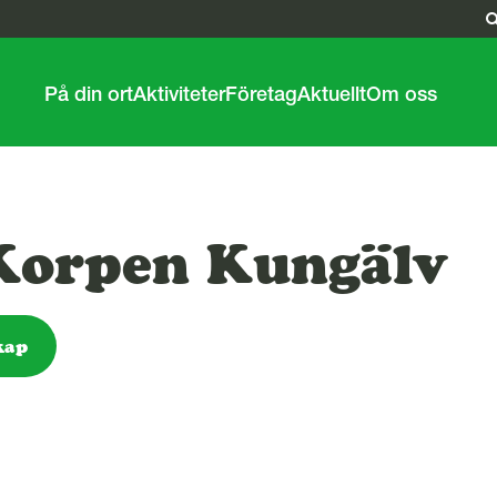
På din ort
Aktiviteter
Företag
Aktuellt
Om oss
 Korpen Kungälv
kap