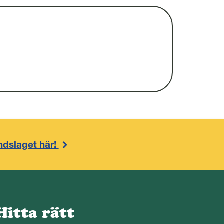
ndslaget här!
Hitta rätt