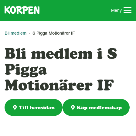
G
å
Meny
t
i
l
Bli medlem
S Pigga Motionärer IF
l
s
Bli medlem i S
i
d
Pigga
a
n
Motionärer IF
s
i
n
n
Till hemsidan
Köp medlemskap
e
h
å
l