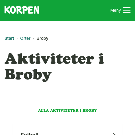
G
å
Meny
t
i
l
l
Start
Orter
Broby
s
i
Aktiviteter i
d
a
Broby
n
s
i
n
n
e
ALLA AKTIVITETER I BROBY
h
å
l
Fotboll