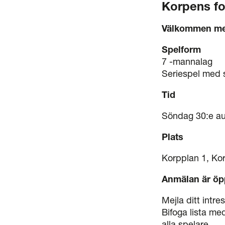
Korpens f
Välkommen me
Spelform
7 -mannalag
Seriespel med s
Tid
Söndag 30:e aug
Plats
Korpplan 1, Kor
Anmälan är ö
Mejla ditt intre
Bifoga lista me
alla spelare