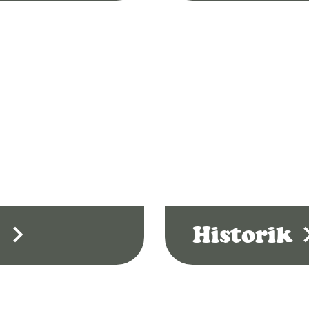
r
Historik