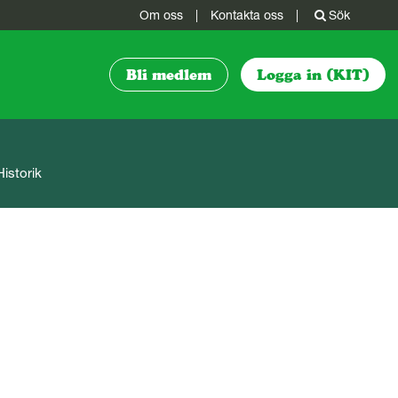
Om oss
|
Kontakta oss
|
Sök
Bli medlem
Logga in (KIT)
Historik