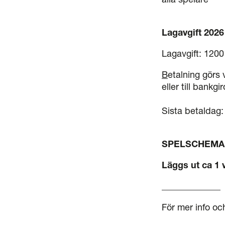
Lagavgift 2026
Lagavgift: 1200
B
etalning görs 
eller till bankg
Sista betaldag:
SPELSCHEMA
Läggs ut ca 1 
_____________
För mer info och