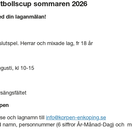
otbollscup sommaren 2026
d din laganmälan!
lutspel. Herrar och mixade lag, fr 18 år
usti, kl 10-15
sängsfältet
ppen
sse och lagnamn till
info@korpen-enkoping.se
d namn, personnummer (6 siffror År-Månad-Dag) och mej