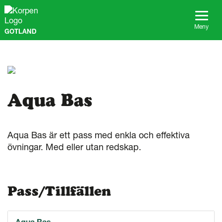
G
å
t
Meny
GOTLAND
i
l
l
s
i
d
a
Aqua Bas
n
s
i
n
Aqua Bas är ett pass med enkla och effektiva
n
övningar. Med eller utan redskap.
e
h
å
l
Pass/Tillfällen
l
Aqua Bas