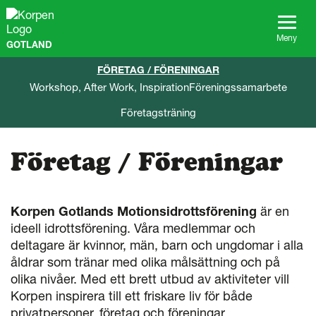
G
å
t
Meny
GOTLAND
i
l
FÖRETAG / FÖRENINGAR
l
Workshop, After Work, Inspiration
Föreningssamarbete
s
i
Företagsträning
d
a
n
Företag / Föreningar
s
i
n
n
Korpen Gotlands Motionsidrottsförening
är en
e
ideell idrottsförening. Våra medlemmar och
h
deltagare är kvinnor, män, barn och ungdomar i alla
å
åldrar som tränar med olika målsättning och på
l
l
olika nivåer. Med ett brett utbud av aktiviteter vill
Korpen inspirera till ett friskare liv för både
privatpersoner, företag och föreningar.