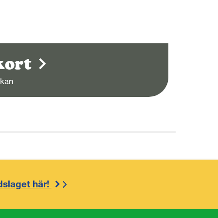
kort
ckan
dslaget här!