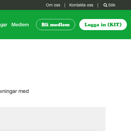
Om oss
|
Kontakta oss
|
Sök
ngar
Medlem
Bli medlem
Logga in (KIT)
sövningar med