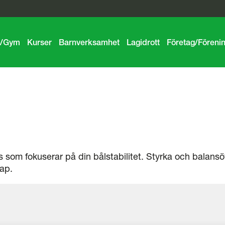
g/Gym
Kurser
Barnverksamhet
Lagidrott
Företag/Föreni
s som fokuserar på din bålstabilitet. Styrka och balan
kap.