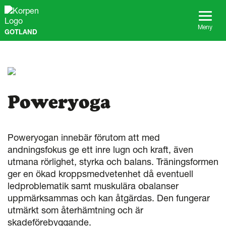
G
å
t
Meny
GOTLAND
i
l
l
s
i
d
a
Poweryoga
n
s
i
n
Poweryogan innebär förutom att med
n
andningsfokus ge ett inre lugn och kraft, även
e
utmana rörlighet, styrka och balans. Träningsformen
h
ger en ökad kroppsmedvetenhet då eventuell
å
ledproblematik samt muskulära obalanser
l
l
uppmärksammas och kan åtgärdas. Den fungerar
utmärkt som återhämtning och är
skadeförebyggande.