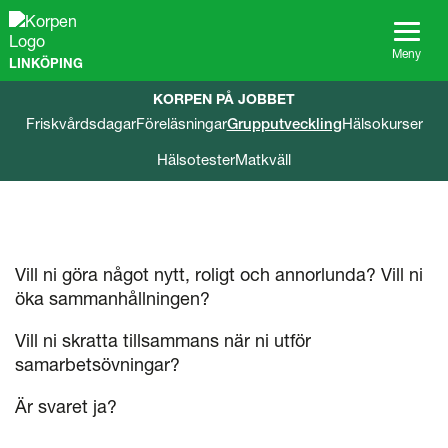
G
å
t
Meny
LINKÖPING
i
l
KORPEN PÅ JOBBET
l
Friskvårdsdagar
Föreläsningar
Grupputveckling
Hälsokurser
s
i
Hälsotester
Matkväll
d
a
n
s
i
n
Vill ni göra något nytt, roligt och annorlunda? Vill ni
n
öka sammanhållningen?
e
h
Vill ni skratta tillsammans när ni utför
å
samarbetsövningar?
l
l
Är svaret ja?